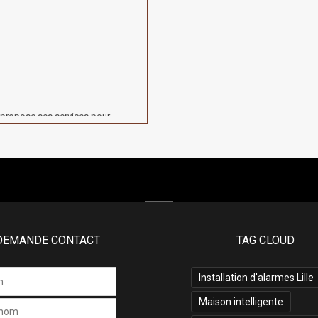
s propose ses services pour
ents de sécurité ou d'équipements
l de la domotique, doté de 10
pements adaptés à vos envies et
ité aux particuliers comme aux
udio-vidéo, de sécurité et de
cq, Cysoing, Seclin, Gruson,
os...
DEMANDE CONTACT
TAG CLOUD
Installation d'alarmes Lille
Maison intelligente