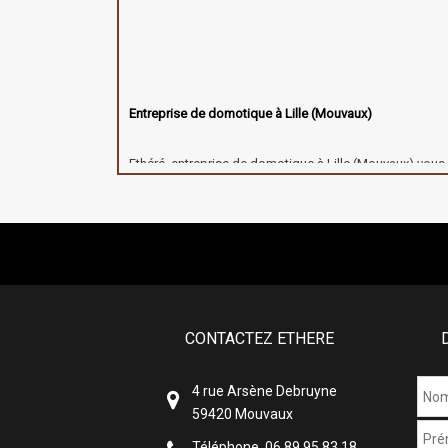
Entreprise de domotique à Lille (Mouvaux)
Ethéré, entreprise de domotique à Lille (Mouvaux) vou
l'installation d'équipements audio et vidéo, d'équipem
domotiques. Profitez du savoir faire d'un professionne
années d'expérience pour vous conseiller sur les équi
vos besoins. Nous fournissons des prestations de qual
professionnels. Profitez du meilleur des équipements a
domotique près de Roubaix, Tourcoing, Villeneuve-d'As
Bondues, Sequedin, Englos, Wattignies, Lambersart, Lo
CONTACTEZ ETHERE
4 rue Arsène Debruyne
59420 Mouvaux
Téléphone. 06 89 95 83 18